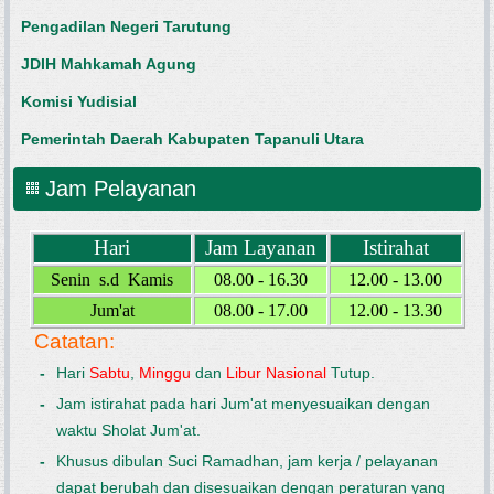
Pengadilan Negeri Tarutung
JDIH Mahkamah Agung
Komisi Yudisial
Pemerintah Daerah Kabupaten Tapanuli Utara
Jam Pelayanan
Hari
Jam Layanan
Istirahat
Senin s.d Kamis
08.00 - 16.30
12.00 - 13.00
Jum'at
08.00 - 17.00
12.00 - 13.30
Catatan:
-
Hari
Sabtu
,
Minggu
dan
Libur Nasional
Tutup.
-
Jam istirahat pada hari Jum'at menyesuaikan dengan
waktu Sholat Jum'at.
-
Khusus dibulan Suci Ramadhan, jam kerja / pelayanan
dapat berubah dan disesuaikan dengan peraturan yang