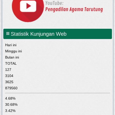
Statistik Kunjungan Web
Hari ini
Minggu ini
Bulan ini
TOTAL
127
3104
3625
879560
4.68%
30.68%
3.42%