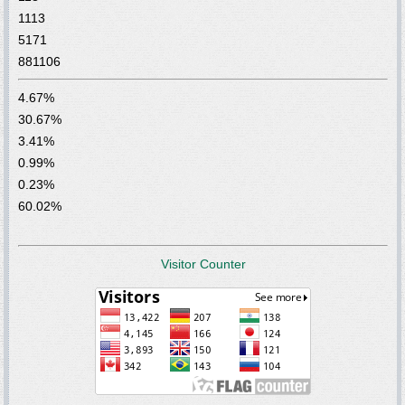
1113
5171
881106
4.67%
30.67%
3.41%
0.99%
0.23%
60.02%
Visitor Counter